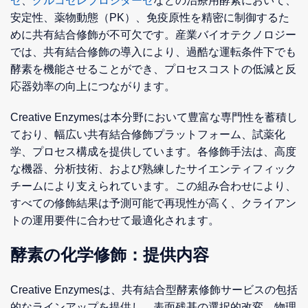
ゼ
、
グルコセレブロシダーゼ
などの治療用酵素において、
安定性、薬物動態（PK）、免疫原性を精密に制御するた
めに共有結合修飾が不可欠です。産業バイオテクノロジー
では、共有結合修飾の導入により、過酷な運転条件下でも
酵素を機能させることができ、プロセスコストの低減と反
応器効率の向上につながります。
Creative Enzymesは本分野において豊富な専門性を蓄積し
ており、幅広い共有結合修飾プラットフォーム、試薬化
学、プロセス構成を提供しています。各修飾手法は、高度
な機器、分析技術、および熟練したサイエンティフィック
チームにより支えられています。この組み合わせにより、
すべての修飾結果は予測可能で再現性が高く、クライアン
トの運用要件に合わせて最適化されます。
酵素の化学修飾：提供内容
Creative Enzymesは、共有結合型酵素修飾サービスの包括
的なラインアップを提供し、表面残基の選択的改変、物理