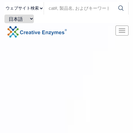
ナ
ビ
ゲ
ー
シ
ョ
ン
を
切
り
替
え