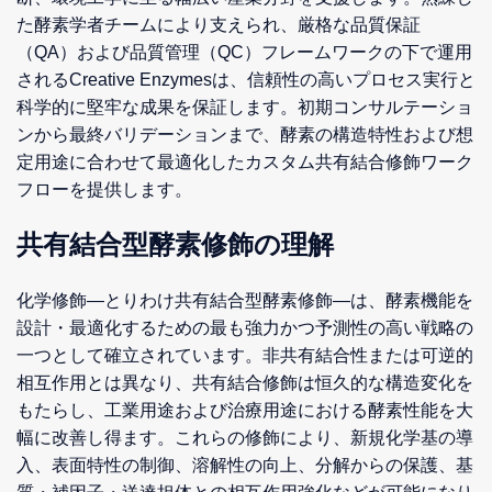
た酵素学者チームにより支えられ、厳格な品質保証
（QA）および品質管理（QC）フレームワークの下で運用
されるCreative Enzymesは、信頼性の高いプロセス実行と
科学的に堅牢な成果を保証します。初期コンサルテーショ
ンから最終バリデーションまで、酵素の構造特性および想
定用途に合わせて最適化したカスタム共有結合修飾ワーク
フローを提供します。
共有結合型酵素修飾の理解
化学修飾—とりわけ共有結合型酵素修飾—は、酵素機能を
設計・最適化するための最も強力かつ予測性の高い戦略の
一つとして確立されています。非共有結合性または可逆的
相互作用とは異なり、共有結合修飾は恒久的な構造変化を
もたらし、工業用途および治療用途における酵素性能を大
幅に改善し得ます。これらの修飾により、新規化学基の導
入、表面特性の制御、溶解性の向上、分解からの保護、基