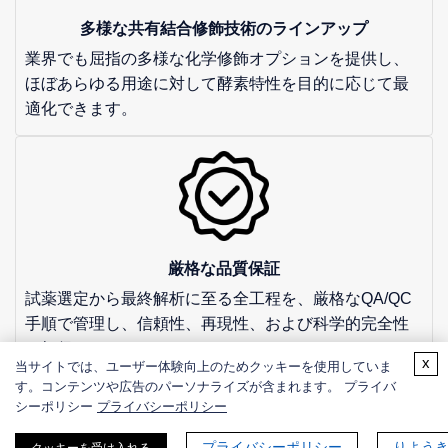
多様な共有結合修飾技術のラインアップ
業界でも屈指の多様な化学修飾オプションを提供し、
ほぼあらゆる用途に対して酵素特性を目的に応じて最
適化できます。
厳格な品質保証
試薬選定から最終解析に至る全工程を、厳格なQA/QC
手順で管理し、信頼性、再現性、および科学的完全性
を担保します。
x
当サイトでは、ユーザー体験向上のためクッキーを使用していま
す。コンテンツや広告のパーソナライズが含まれます。 プライバ
シーポリシー
プライバシーポリシー
プライバシーポリシー
りよう