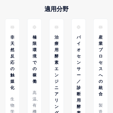
適用分野
非
極
治
バ
産
天
限
療
イ
業
然
環
用
オ
プ
反
境
酵
セ
ロ
応
で
素
ン
セ
の
の
エ
サ
ス
触
稼
ン
ー
へ
媒
働
ジ
／
の
化
ニ
診
統
高
ア
断
合
生
温、
リ
用
物
有
製
ン
酵
学
機
造
グ
素