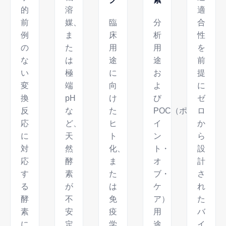
的
溶
適
前
媒、
臨
分
合
例
ま
床
析
性
の
た
用
用
を
な
は
途
途
前
い
極
に
お
提
変
端
向
よ
に
換
pH
け
び
ゼ
反
な
た
POC（ポ
ロ
応
ど、
ヒ
イ
か
に
天
ト
ン
ら
対
然
化、
ト・
設
応
酵
ま
オ
計
す
素
た
ブ・
さ
る
が
は
ケ
れ
酵
不
免
ア）
た
素
安
疫
用
バ
に
定
学
途
イ