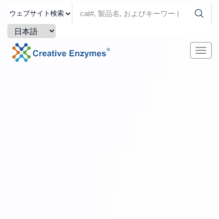
ナ
ビ
ゲ
ー
シ
ョ
ン
を
切
り
替
え