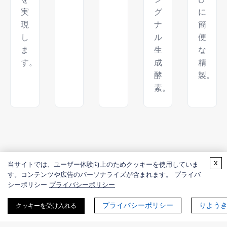
実
グ
に
現
ナ
簡
し
ル
便
ま
生
な
す。
成
精
酵
製。
素。
x
当サイトでは、ユーザー体験向上のためクッキーを使用していま
関連する酵素エンジニアリングサー
す。コンテンツや広告のパーソナライズが含まれます。 プライバ
シーポリシー
プライバシーポリシー
ビス
プライバシーポリシー
りよう
クッキーを受け入れる
Creative Enzymes
は、生成AIによる酵素設計を、包括的