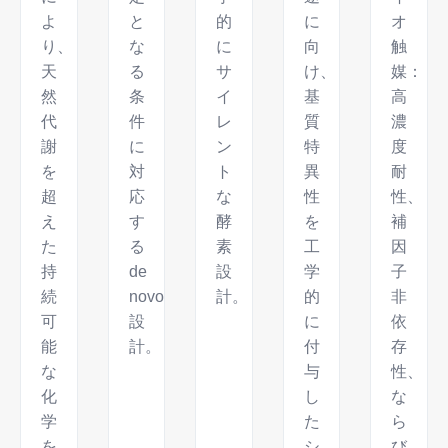
よ
と
的
に
オ
り、
な
に
向
触
天
る
サ
け、
媒：
然
条
イ
基
高
代
件
レ
質
濃
謝
に
ン
特
度
を
対
ト
異
耐
超
応
な
性
性、
え
す
酵
を
補
た
る
素
工
因
持
de
設
学
子
続
novo
計。
的
非
可
設
に
依
能
計。
付
存
な
与
性、
化
し
な
学
た
ら
を
シ
び