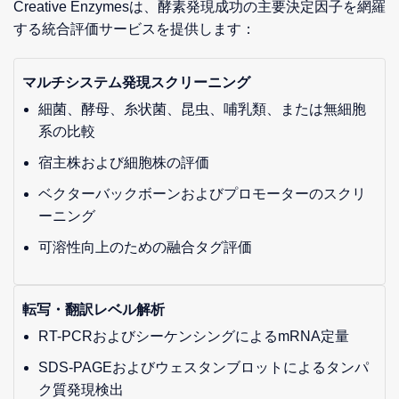
Creative Enzymesは、酵素発現成功の主要決定因子を網羅
する統合評価サービスを提供します：
マルチシステム発現スクリーニング
細菌、酵母、糸状菌、昆虫、哺乳類、または無細胞
系の比較
宿主株および細胞株の評価
ベクターバックボーンおよびプロモーターのスクリ
ーニング
可溶性向上のための融合タグ評価
転写・翻訳レベル解析
RT-PCRおよびシーケンシングによるmRNA定量
SDS-PAGEおよびウェスタンブロットによるタンパ
ク質発現検出