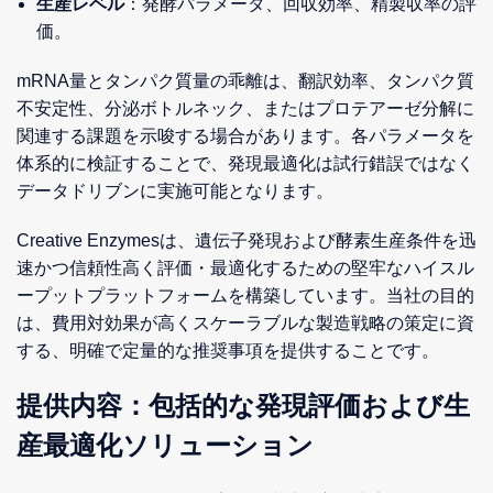
生産レベル
：発酵パラメータ、回収効率、精製収率の評
価。
mRNA量とタンパク質量の乖離は、翻訳効率、タンパク質
不安定性、分泌ボトルネック、またはプロテアーゼ分解に
関連する課題を示唆する場合があります。各パラメータを
体系的に検証することで、発現最適化は試行錯誤ではなく
データドリブンに実施可能となります。
Creative Enzymesは、遺伝子発現および酵素生産条件を迅
速かつ信頼性高く評価・最適化するための堅牢なハイスル
ープットプラットフォームを構築しています。当社の目的
は、費用対効果が高くスケーラブルな製造戦略の策定に資
する、明確で定量的な推奨事項を提供することです。
提供内容：包括的な発現評価および生
産最適化ソリューション