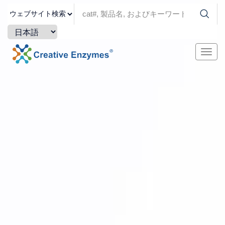
ナ
ビ
ゲ
ー
シ
ョ
ン
を
切
り
替
え