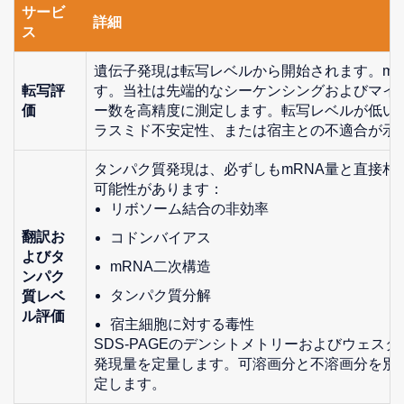
サービ
詳細
ス
遺伝子発現は転写レベルから開始されます。mR
転写評
す。当社は先端的なシーケンシングおよびマイク
価
ー数を高精度に測定します。転写レベルが低い
ラスミド不安定性、または宿主との不適合が示
タンパク質発現は、必ずしもmRNA量と直接相
可能性があります：
リボソーム結合の非効率
翻訳お
コドンバイアス
よびタ
mRNA二次構造
ンパク
タンパク質分解
質レベ
ル評価
宿主細胞に対する毒性
SDS-PAGEのデンシトメトリーおよびウェス
発現量を定量します。可溶画分と不溶画分を別
定します。