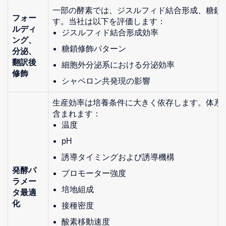
一部の酵素では、ジスルフィド結合形成、糖鎖
フォー
す。当社は以下を評価します：
ルディ
ジスルフィド結合形成効率
ング、
糖鎖修飾パターン
分泌、
翻訳後
細胞外分泌系における分泌効率
修飾
シャペロン共発現の影響
生産効率は培養条件に大きく依存します。体系
含まれます：
温度
pH
誘導タイミングおよび誘導機構
発酵パ
プロモーター強度
ラメー
培地組成
タ最適
化
接種密度
酸素移動速度