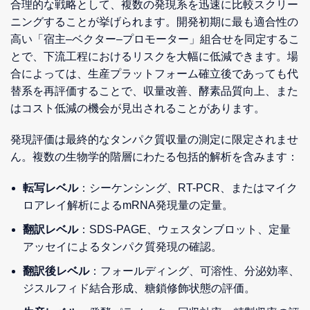
合理的な戦略として、複数の発現系を迅速に比較スクリー
ニングすることが挙げられます。開発初期に最も適合性の
高い「宿主–ベクター–プロモーター」組合せを同定するこ
とで、下流工程におけるリスクを大幅に低減できます。場
合によっては、生産プラットフォーム確立後であっても代
替系を再評価することで、収量改善、酵素品質向上、また
はコスト低減の機会が見出されることがあります。
発現評価は最終的なタンパク質収量の測定に限定されませ
ん。複数の生物学的階層にわたる包括的解析を含みます：
転写レベル
：シーケンシング、RT-PCR、またはマイク
ロアレイ解析によるmRNA発現量の定量。
翻訳レベル
：SDS-PAGE、ウェスタンブロット、定量
アッセイによるタンパク質発現の確認。
翻訳後レベル
：フォールディング、可溶性、分泌効率、
ジスルフィド結合形成、糖鎖修飾状態の評価。