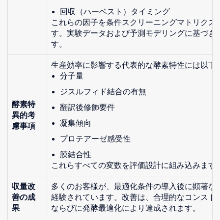
回収（ハーベスト）タイミング
これらの因子を条件スクリーニングマトリクス
す。実験データおよび予測モデリングに基づき
す。
生産効率に影響する代表的な酵素特性には以下
分子量
ジスルフィド結合の有無
酵素特
翻訳後修飾要件
異的考
凝集傾向
慮事項
プロテアーゼ感受性
膜結合性
これらすべての変数を評価設計に組み込みます
収量改
多くのお客様が、最適化条件の導入後に顕著な収
善の成
経験されています。改善は、合理的なコンスト
果
ならびに発酵最適化により達成されます。