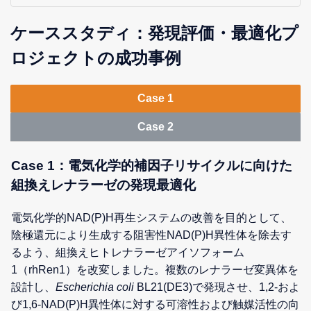
ケーススタディ：発現評価・最適化プ
ロジェクトの成功事例
Case 1
Case 2
Case 1：電気化学的補因子リサイクルに向けた
組換えレナラーゼの発現最適化
電気化学的NAD(P)H再生システムの改善を目的として、
陰極還元により生成する阻害性NAD(P)H異性体を除去す
るよう、組換えヒトレナラーゼアイソフォーム
1（rhRen1）を改変しました。複数のレナラーゼ変異体を
設計し、
Escherichia coli
BL21(DE3)で発現させ、1,2-およ
び1,6-NAD(P)H異性体に対する可溶性および触媒活性の向