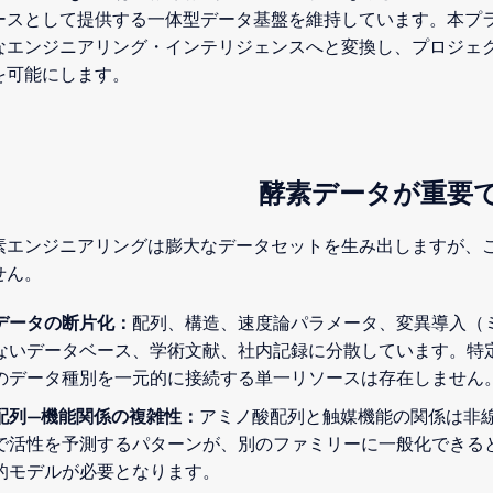
ースとして提供する一体型データ基盤を維持しています。本プ
なエンジニアリング・インテリジェンスへと変換し、プロジェ
を可能にします。
酵素データが重要
素エンジニアリングは膨大なデータセットを生み出しますが、
せん。
データの断片化：
配列、構造、速度論パラメータ、変異導入（
ないデータベース、学術文献、社内記録に分散しています。特
のデータ種別を一元的に接続する単一リソースは存在しません
配列―機能関係の複雑性：
アミノ酸配列と触媒機能の関係は非
で活性を予測するパターンが、別のファミリーに一般化できる
的モデルが必要となります。