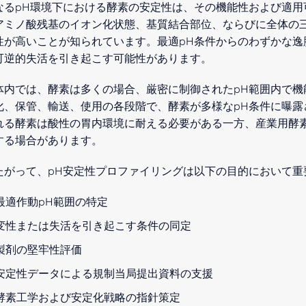
なるpH環境下における酵素の安定性は、その機能性および適
アミノ酸残基のイオン化状態、基質結合部位、ならびに全体の
性が高いことが知られています。最適pH条件からのわずかな
可逆的失活を引き起こす可能性があります。
体内では、酵素は多くの場合、厳密に制御されたpH範囲内で
化、保管、輸送、使用の各段階で、酵素が多様なpH条件に曝
れる酵素は酸性の胃内環境に耐える必要がある一方、産業用酵
する場合があります。
たがって、pH安定性プロファイリングは以下の目的において重
最適作動pH範囲の特定
変性または失活を引き起こす条件の同定
製剤の堅牢性評価
安定性データによる規制当局提出資料の支援
酵素工学および安定化戦略の指針策定