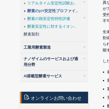
異
リアルタイム安定性試験および加速安定性試験
が
酵素のpH安定性プロファイリング
受
酵素の熱安定性特性評価
不
酵素安定性に対するイオン強度の影響
生
酵素製剤
剤
ら
工業用酵素製造
能
ナノザイムのサービスおよび適
し
用分野
AI搭載型酵素サービス
オンラインお問い合わせ