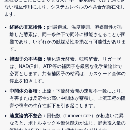
ない相互作用により、システムレベルの不具合が顕在化し
ます。
経路の非互換性：
pH最適域、温度範囲、溶媒耐性が乖
離した酵素は、同一条件下で同時に機能させることが困
難であり、いずれかの触媒活性を損なう可能性がありま
す。
補因子の不均衡：
酸化還元酵素、転移酵素、リガーゼ
は、NAD(P)H、ATP等の補因子を厳密な化学量論比で
必要とします。共有補因子の枯渇は、カスケード全体の
停止を招きます。
中間体の蓄積：
上流・下流酵素間の速度不一致により、
有害または反応性の高い中間体が蓄積し、上流工程の阻
害や宿主の生存性低下を引き起こします。
速度論的不整合：
回転数（turnover rate）が桁違いに異
なると、ボトルネックや遊休能力が生じ、酵素投入量の