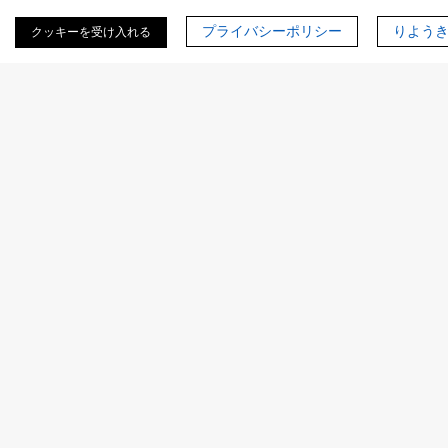
価、補因子最適化、経路バランシング、ならびに酵素シス
プライバシーポリシー
りよう
クッキーを受け入れる
テムの特性評価サービスを提供しています。
お問い合わせ
事例シナリオ
合理的マルチ酵素アーキテクチャ設計のための
iMARS