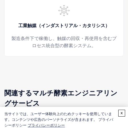
工業触媒（インダストリアル・カタリシス）
製造条件下で稼働し、触媒の回収・再使用を含むプ
ロセス統合型の酵素システム。
関連するマルチ酵素エンジニアリン
グサービス
x
当サイトでは、ユーザー体験向上のためクッキーを使用していま
Creative Enzymesは、AI設計酵素システムの実験的検証を
す。コンテンツや広告のパーソナライズが含まれます。 プライバ
支援するため、マルチ酵素カスケード開発、酵素適合性評
シーポリシー
プライバシーポリシー