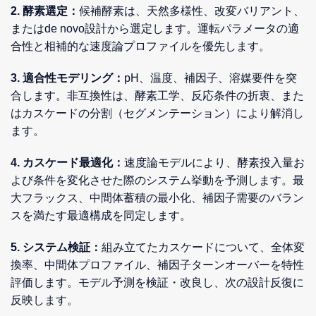
2. 酵素選定：
候補酵素は、天然多様性、改変バリアント、
またはde novo設計から選定します。運転パラメータの適
合性と相補的な速度論プロファイルを優先します。
3. 適合性モデリング：
pH、温度、補因子、溶媒要件を突
合します。非互換性は、酵素工学、反応条件の折衷、また
はカスケードの分割（セグメンテーション）により解消し
ます。
4. カスケード最適化：
速度論モデルにより、酵素投入量お
よび条件を変化させた際のシステム挙動を予測します。最
大フラックス、中間体蓄積の最小化、補因子需要のバラン
スを満たす最適構成を同定します。
5. システム検証：
組み立てたカスケードについて、全体変
換率、中間体プロファイル、補因子ターンオーバーを特性
評価します。モデル予測を検証・改良し、次の設計反復に
反映します。