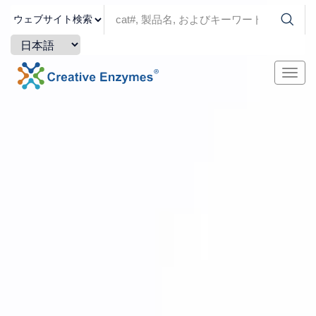
ナ
ビ
ゲ
ー
シ
ョ
ン
を
切
り
替
え