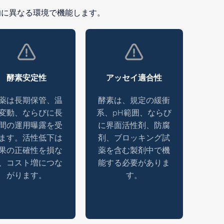
的に異なる環境で機能します。
酵素安定性
アッセイ適合性
薬は長期保管、温
酵素は、規定の緩衝
変動、ならびに長
系、pH範囲、ならび
間の運用曝露を受
に界面活性剤、防腐
ます。活性低下は
剤、ブロッキング試
果の正確性を損な
薬を含む製剤中で機
、コスト増につな
能する必要がありま
がります。
す。