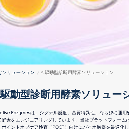
向けソリューション
AI駆動型診断用酵素ソリューション
AI駆動型診断用酵素ソリュー
ative Enzymes
は、シグナル感度、基質特異性、ならびに運用
て酵素をエンジニアリングしています。当社プラットフォーム
、ポイントオブケア検査（POCT）向けにバイオ触媒を最適化