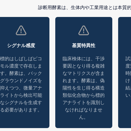
診断用酵素は、生体内や工業用途とは本質
シグナル感度
基質特異性
標的はしばしばピコ
臨床検体には、干渉
試
モル濃度で存在しま
要因となり得る複雑
度
す。酵素は、バック
なマトリクスが含ま
時
グラウンドノイズを
れます。酵素は、偽
け
抑えつつ、微量アナ
陽性を生じ得る構造
結
ライトから検出可能
類似化合物から標的
い
なシグナルを生成す
アナライトを識別し
る必要があります。
なければなりませ
ん。