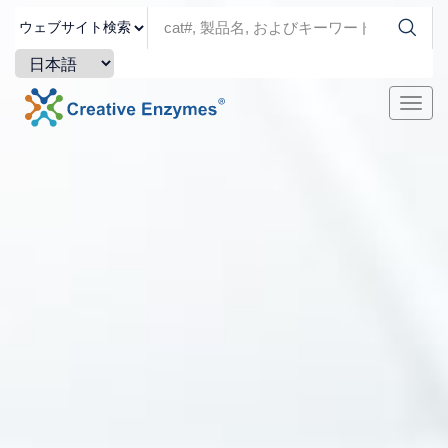
ナ
ビ
ゲ
ー
シ
ョ
ン
を
切
り
替
え