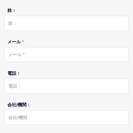
姓：
メール
*
電話：
会社/機関：