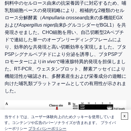
飼料中のセルロース由来の抗栄養因子に対応するため、哺
乳類細胞ベースの発現戦略により、相補的な2種類のセル
ロース分解酵素（
Ampullaria crossean
由来の多機能EGX
および
Aspergillus niger
由来β-グルコシダーゼBGL1）を共
発現させました。CHO細胞を用い、自己切断型2Aペプチ
ドで連結した単一のオープンリーディングフレームによ
り、効率的な共発現と高い切断効率を実現しました。ブタ
PSPシグナルペプチドにより分泌を誘導し、ブタPSPプ
ロモーターにより
in vivo
で唾液腺特異的発現を担保しまし
た。RT-PCR、ウェスタンブロット、酵素アッセイにより
機能活性が確認され、多酵素産生および栄養成分の遊離に
向けた哺乳類プラットフォームとしての有用性が示されま
した。
x
当サイトでは、ユーザー体験向上のためクッキーを使用していま
す。コンテンツや広告のパーソナライズが含まれます。 プライバ
シーポリシー
プライバシーポリシー