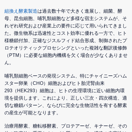
組換え酵素製造
は過去数十年で大きく進展し、細菌、酵
母、昆虫細胞、哺乳類細胞など多様な宿主システムが、そ
れぞれ研究および産業上の要件に応じて用いられてきまし
た。微生物系は迅速性とコスト効率に優れる一方で、ヒト
様糖鎖付加、正確なジスルフィド結合形成、制御されたプ
ロテオリティックプロセシングといった複雑な翻訳後修飾
（PTM）に必要な細胞内機構を欠く場合が少なくありませ
ん。
哺乳類細胞ベースの発現システム、特にチャイニーズハム
スター卵巣（CHO）細胞およびヒト胎児腎由来
293（HEK293）細胞は、ヒトの生理環境に近い細胞内環
境を提供します。これにより、正しい三次・四次構造、適
切な糖鎖パターン、ならびに完全な生物活性を有する酵素
の産生が可能となります。
治療用酵素、糖転移酵素、プロテアーゼ、キナーゼ、その