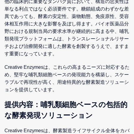
他の臨床的に重要なタンパク質において、構造の忠実性は
単なる利点ではなく必須要件です。糖鎖組成のわずかな差
異であっても、酵素の安定性、薬物動態、免疫原性、受容
体相互作用に大きな影響を及ぼし得ます。バイオ医薬品分
野における規制当局の要求水準が継続的に高まる中、哺乳
類発現プラットフォームは、トランスレーショナルリサー
チおよび治療開発に適した酵素を創製するうえで、ますま
す重要になっています。
Creative Enzymesは、これらの高まるニーズに対応するた
め、堅牢な哺乳類細胞ベースの発現能力を構築し、スケー
ラブルで再現性が高く、用途特異的な酵素製造ソリューシ
ョンを提供しています。
提供内容：哺乳類細胞ベースの包括的
な酵素発現ソリューション
Creative Enzymesは、酵素製造ライフサイクル全体をカバ