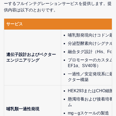
ーするフルインテグレーションサービスを提供します。提
供内容は以下のとおりです。
サービス
哺乳類発現向けコドン最
分泌型酵素向けシグナル
融合タグ設計（His、Fc、
遺伝子設計およびベクター
プロモーターのカスタム選
エンジニアリング
EF1α、SV40等）
一過性／安定発現系に最
クター構築
HEK293またはCHO細
懸濁培養および接着培養
ム
哺乳類一過性発現
mg～gスケールの製造