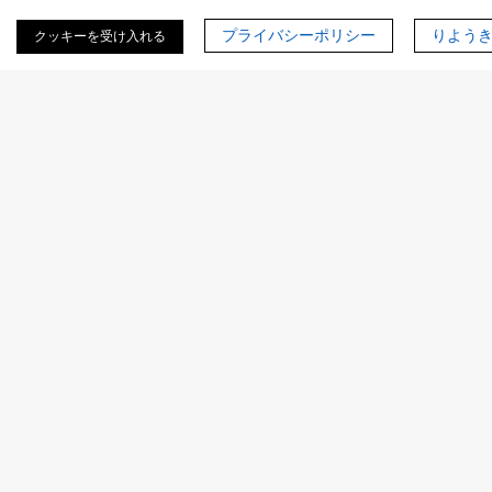
プライバシーポリシー
りよう
クッキーを受け入れる
Figure 1. CHO細胞におけるEGXおよびBGL1の共発現。a
in
vitro
でEGXとBGL1を共発現させるためのベクターpc6-SP-
EGX-2A-BGL1のマップ。b CHO細胞におけるEGXおよび
BGL1共発現のRT-PCR解析。pc6-SP-EGX-2A-BGL1をトラン
スフェクションしたCHO細胞（レーン3）ではEGX、BGL1、
EGX-2A-BGL1の転写産物が検出されたが、非トランスフェク
ションCHO細胞（レーン1）および対照ベクターpcDNA6/His
TM AをトランスフェクションしたCHO細胞（レーン2）では
検出されなかった。（Huang
et al
., 2013）
哺乳類細胞ベース酵素発現サービスに
関するよくあるご質問（FAQ）
Q：細菌や酵母系ではなく、哺乳類発現を選択すべ
きなのはどのような場合ですか？