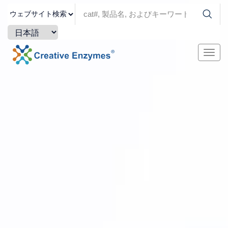
ナ
ビ
ゲ
ー
シ
ョ
ン
を
切
り
替
え