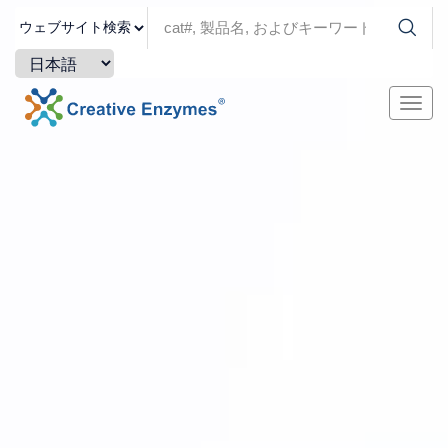
ナ
ビ
ゲ
ー
シ
ョ
ン
を
切
り
替
え