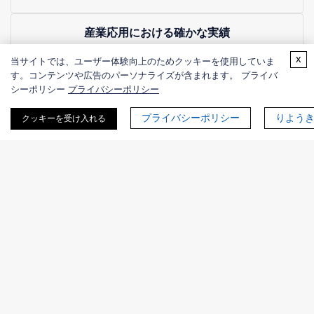
産業応用における確かな実績
当社ソリューションは、スケールアップ性、堅牢性、
x
当サイトでは、ユーザー体験向上のためクッキーを使用していま
商業化を見据えて設計されています。
す。コンテンツや広告のパーソナライズが含まれます。 プライバ
シーポリシー
プライバシーポリシー
事例：代謝経路工学の実践
プライバシーポリシー
りよう
クッキーを受け入れる
Case 1
Case 2
事例1：設計酵素による代謝経路の拡張
従来の代謝工学は天然酵素および宿主の内因性代謝に大き
く依存しており、実現可能な生体変換の範囲が制限されま
す。タンパク質工学は、基質プロミスキュイティおよび自
然界に存在しない反応機構（new-to-nature）を有するバ