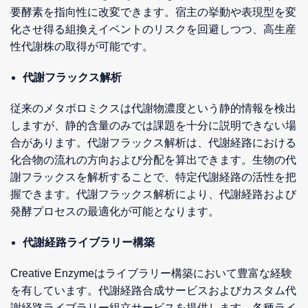
要酵素を指向性に改変できます。宿主の挙動や表現型を変
化させ得る組換えイベントのリスクを回避しつつ、高生産
性代謝株の取得が可能です。
代謝フラックス解析
従来のメタボロミクスは代謝物濃度という静的情報を検出
しますが、静的含量のみでは課題を十分に説明できない場
合があります。代謝フラックス解析は、代謝経路における
化合物の流れの方向および分配を算出できます。生物の代
謝フラックスを解析することで、特定代謝経路の活性を把
握できます。代謝フラックス解析により、代謝経路および
発酵プロセスの最適化が可能となります。
代謝経路ライブラリー構築
Creative Enzymeはライブラリー構築において豊富な経験
を有しています。代謝経路合成サービスおよびカスタム代
謝経路ライブラリー組立サービスを提供します。各種ライ