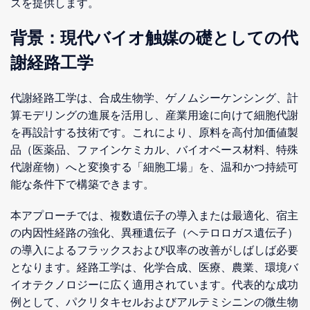
スを提供します。
背景：現代バイオ触媒の礎としての代
謝経路工学
代謝経路工学は、合成生物学、ゲノムシーケンシング、計
算モデリングの進展を活用し、産業用途に向けて細胞代謝
を再設計する技術です。これにより、原料を高付加価値製
品（医薬品、ファインケミカル、バイオベース材料、特殊
代謝産物）へと変換する「細胞工場」を、温和かつ持続可
能な条件下で構築できます。
本アプローチでは、複数遺伝子の導入または最適化、宿主
の内因性経路の強化、異種遺伝子（ヘテロロガス遺伝子）
の導入によるフラックスおよび収率の改善がしばしば必要
となります。経路工学は、化学合成、医療、農業、環境バ
イオテクノロジーに広く適用されています。代表的な成功
例として、パクリタキセルおよびアルテミシニンの微生物