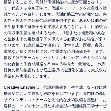
構築することで、高付加価値製品の生産が可能となりま
す。代謝チャネル工学は、代謝ネットワークを改良株へ接
続することを目的とします。代謝経路工学の研究では、内
因性・外因性の各種代謝経路を強化する、あるいは他の宿
主生物由来の遺伝子を直接導入することにより、目的製品
の高収率生産を達成するために、1種または複数種の異な
る生物由来の複数遺伝子を導入する必要がある場合が多く
あります。代謝経路工学研究は、化学合成、医薬、農業、
環境など多くの分野において重要な応用価値を有します。
複数の研究チームが、パクリタキセルやアルテミシニン等
の化合物の生合成経路を
E. coli
で再構成・最適化し、代謝
経路の機能検証および宿主選択の最適化を通じて大規模な
産業化を実現しています。
Creative Enzyme
は、代謝経路研究、生合成、ならびに菌
株改変において豊富な経験を有しています。専門性の高い
サイエンティストチームと先進的な技術設備を基盤に、お
客様のニーズを十分に満たす統合型の代謝経路工学サービ