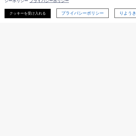
シーポリシー
プライバシーポリシー
プライバシーポリシー
りよう
クッキーを受け入れる
自動化＆反復学習
プラットフォームの自動化により、連続運転と迅速な反復
が可能になります：
コンストラクトの自動生成
遺伝子合成、クローニング、配列検証を最小限の手
作業で運用します。エラー率を監視し、プロジェク
ト遅延なく是正します。