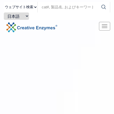
ナ
ビ
ゲ
ー
シ
ョ
ン
を
切
り
替
え